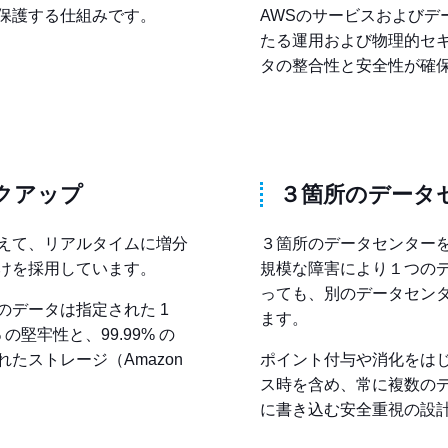
保護する仕組みです。
AWSのサービスおよびデ
たる運用および物理的セ
タの整合性と安全性が確
クアップ
３箇所のデータ
えて、リアルタイムに増分
３箇所のデータセンターを
けを採用しています。
規模な障害により１つの
っても、別のデータセン
のデータは指定された 1
ます。
% の堅牢性と、99.99% の
たストレージ（Amazon
ポイント付与や消化をは
ス時を含め、常に複数の
に書き込む安全重視の設